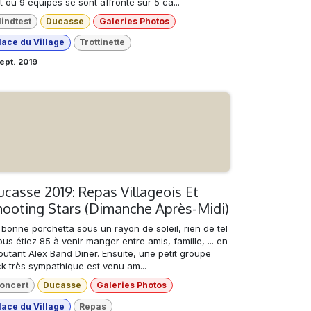
t ou 9 équipes se sont affronté sur 5 ca...
lindtest
Ducasse
Galeries Photos
lace du Village
Trottinette
ept. 2019
casse 2019: Repas Villageois Et
hooting Stars (Dimanche Après-Midi)
bonne porchetta sous un rayon de soleil, rien de tel
ous étiez 85 à venir manger entre amis, famille, ... en
utant Alex Band Diner. Ensuite, une petit groupe
ck très sympathique est venu am...
oncert
Ducasse
Galeries Photos
lace du Village
Repas