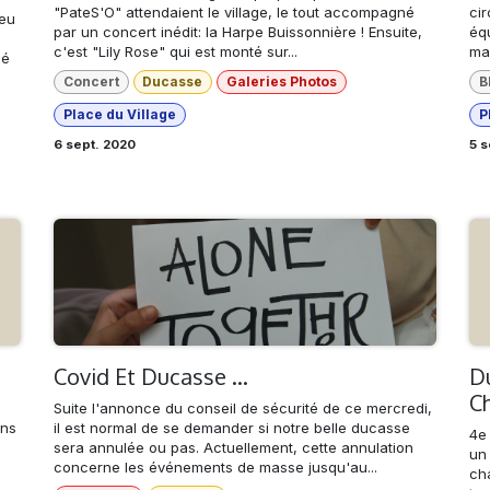
"PateS'O" attendaient le village, le tout accompagné
cir
ieu
par un concert inédit: la Harpe Buissonnière ! Ensuite,
équ
c'est "Lily Rose" qui est monté sur...
man
sé
Concert
Ducasse
Galeries Photos
B
Place du Village
P
6 sept. 2020
5 s
Covid Et Ducasse ...
Du
Ch
Suite l'annonce du conseil de sécurité de ce mercredi,
ons
il est normal de se demander si notre belle ducasse
4e 
sera annulée ou pas. Actuellement, cette annulation
un 
concerne les événements de masse jusqu'au...
ch