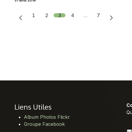
31 août 2019
1
2
3
4
…
7
Liens Utiles
Co
Qu
Album Photos Flickr
Groupe Facebook