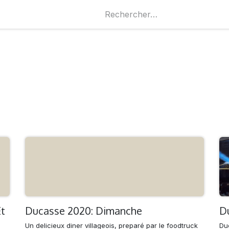
Commercants
Locations
À propos
Et
Ducasse 2020: Dimanche
D
Un delicieux diner villageois, preparé par le foodtruck
Duc