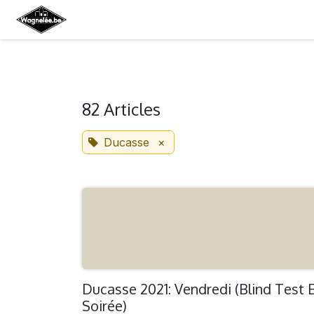
SE RENDRE AU CONTENU
Accueil
Événements
Actualités
Nos 
82 Articles
Ducasse
×
Ducasse 2021: Vendredi (Blind Test 
Soirée)