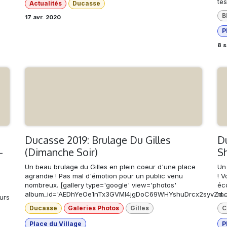
tes
Actualités
Ducasse
B
17 avr. 2020
P
8 s
Ducasse 2019: Brulage Du Gilles
Du
-
(Dimanche Soir)
S
Un beau brulage du Gilles en plein coeur d'une place
Un 
agrandie ! Pas mal d'émotion pour un public venu
! V
nombreux. [gallery type='google' view='photos'
éco
album_id='AEDhYeOe1nTx3GVMI4jgDoC69WHYshuDrcx2syvZd...
ro
urs
Ducasse
Galeries Photos
Gilles
C
Place du Village
P