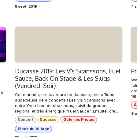
5 sept. 2019
4 s
Ducasse 2019: Les Vîs Scanssons, Fuel
P
Sauce, Back On Stage & Les Slugs
Wag
(Vendredi Soir)
fol
co
 le
Cette année, en ouverture de ducasse, une affiche
18
audacieuse de 4 concerts ! Les Vis Scanssons avec
A
notre Yvon bien de chez nous, suivit du groupe
régional et très énergique "Fuel Sauce". Ensuite, c'e...
9 a
Concert
Ducasse
Galeries Photos
Place du Village