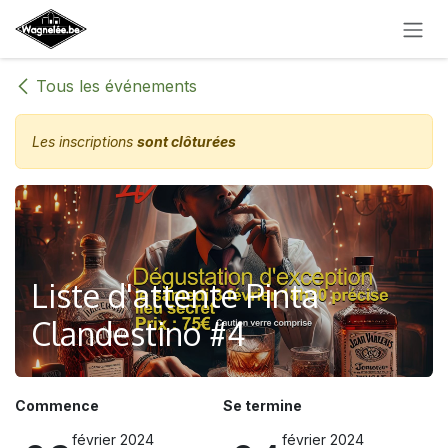
SE RENDRE AU CONTENU
Tous les événements
Les inscriptions
sont clôturées
Liste d'attente Pinta
Clandestino #4
Commence
Se termine
février 2024
février 2024