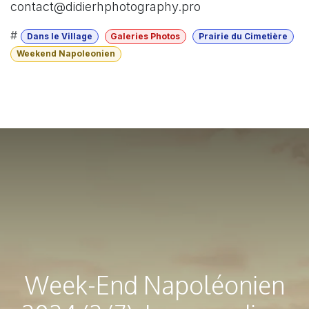
contact@didierhphotography.pro
#
Dans le Village
Galeries Photos
Prairie du Cimetière
Weekend Napoleonien
Week-End Napoléonien