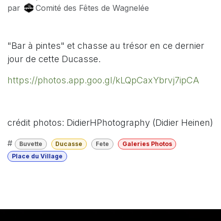
par
Comité des Fêtes de Wagnelée
"Bar à pintes" et chasse au trésor en ce dernier
jour de cette Ducasse.
https://photos.app.goo.gl/kLQpCaxYbrvj7ipCA
crédit photos: DidierHPhotography (Didier Heinen)
#
Buvette
Ducasse
Fete
Galeries Photos
Place du Village