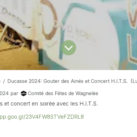
é
Ducasse 2024: Gouter des Ainés et Concert H.I.T.S. (L
2024
par
Comité des Fêtes de Wagnelée
 et concert en soirée avec les H.I.T.S.
.app.goo.gl/23V4FW8STVeFZDRL8