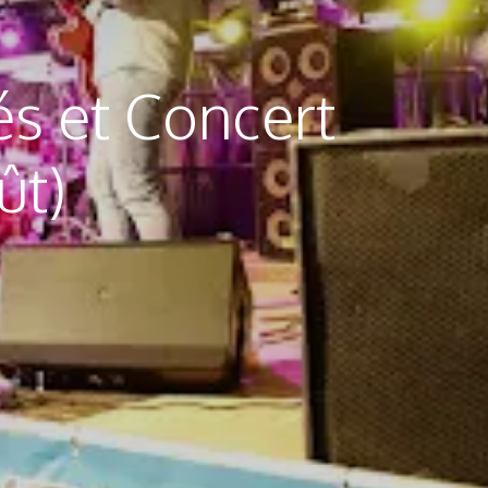
s et Concert
ût)