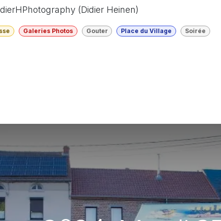
DidierHPhotography (Didier Heinen)
sse
Galeries Photos
Gouter
Place du Village
Soirée