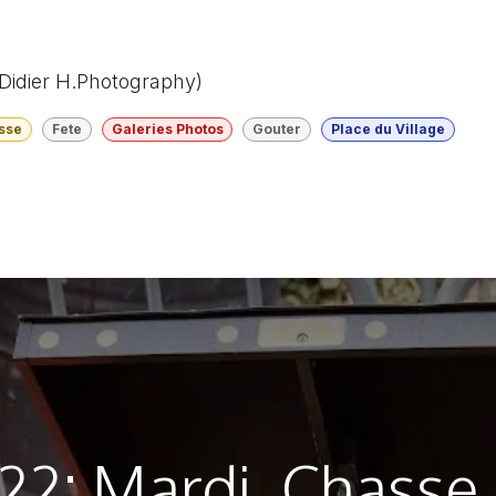
 Didier H.Photography)
sse
Fete
Galeries Photos
Gouter
Place du Village
2: Mardi, Chasse 