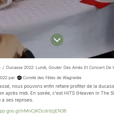
é
Ducasse 2022: Lundi, Gouter Des Ainés Et Concert De H
2022
par
Comité des Fêtes de Wagnelée
assé, nous pouvons enfin refaire profiter de la ducas
en après midi. En soirée, c'est HITS (Heaven In The S
a ses reprises.
.app.goo.gl/nMnCjKDcdrdzjEN36