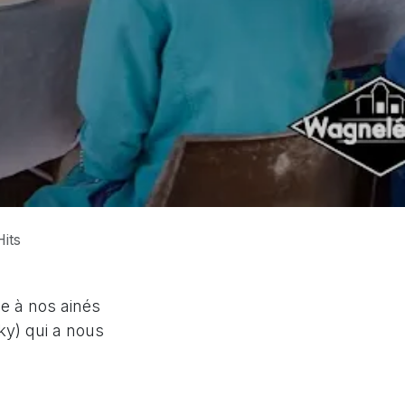
its
se à nos ainés
ky) qui a nous