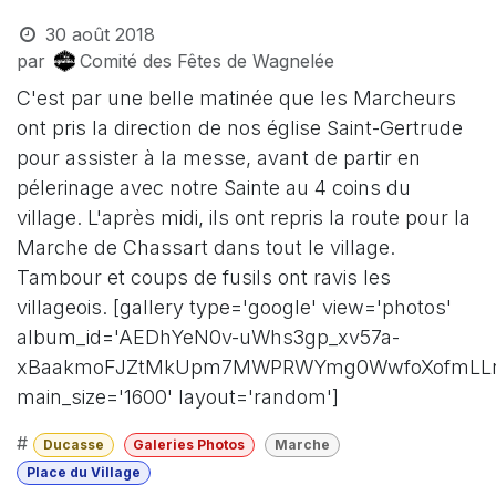
30 août 2018
par
Comité des Fêtes de Wagnelée
C'est par une belle matinée que les Marcheurs
ont pris la direction de nos église Saint-Gertrude
pour assister à la messe, avant de partir en
pélerinage avec notre Sainte au 4 coins du
village. L'après midi, ils ont repris la route pour la
Marche de Chassart dans tout le village.
Tambour et coups de fusils ont ravis les
villageois. [gallery type='google' view='photos'
album_id='AEDhYeN0v-uWhs3gp_xv57a-
xBaakmoFJZtMkUpm7MWPRWYmg0WwfoXofmLLn
main_size='1600' layout='random']
#
Ducasse
Galeries Photos
Marche
Place du Village