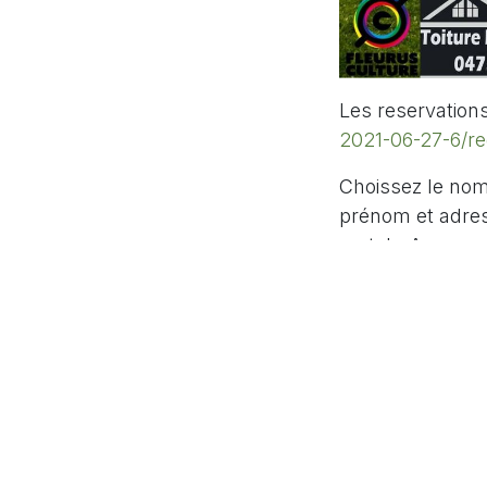
Les reservation
2021-06-27-6/re
Choissez le nom
prénom et adres
match. A ce mom
vous ne pourrez
#
Actualités
Mat