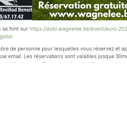
s se font sur
https://asbl.wagnelee.be/event/euro-202
gister
bre de personne pour lesquelles vous réservez et aj
se email. Les réservations sont valables jusque 30mi
ent là, si vous n'êtes pas présents, elles seront rem
 peut-etre plus rentrés.
ch de Foot