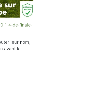
0-1-4-de-finale-
outer leur nom,
n avant le
ises en jeu et